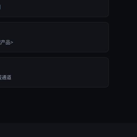
制
产品>
服通道