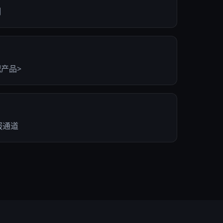
制
产品>
服通道